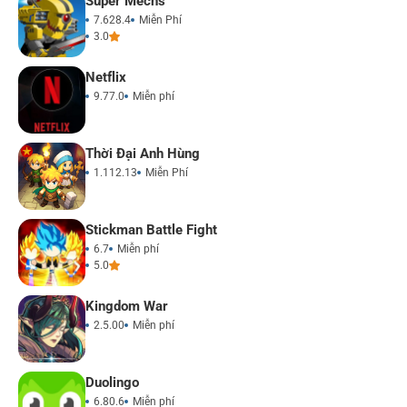
Super Mechs
7.628.4
Miễn Phí
3.0
Netflix
9.77.0
Miễn phí
Thời Đại Anh Hùng
1.112.13
Miễn Phí
Stickman Battle Fight
6.7
Miễn phí
5.0
Kingdom War
2.5.00
Miễn phí
Duolingo
6.80.6
Miễn phí