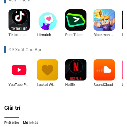
Tiktok Lite
Litmatch
Pure Tuber
Blockman Go
Net
Đề Xuất Cho Bạn
YouTube Premium
Locket Widget
Netflix
SoundCloud
QQ
Giải trí
Phổ biến
Mới nhất