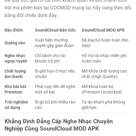
Để quý độc giả có cái nhìn khách quan về sức mạnh vượt
trội mà phiên bản tại GOCMOD mang lại, hãy cùng theo dõi
bảng đối chiếu dưới đây.
Đặc điểm
SoundCloud Bản Gốc
SoundCloud MOD APK
Xuất hiện thường
Đã loại bỏ hoàn toàn (No
Quảng cáo
xuyên gây gián đoạn
Ads)
Nghe nhạc
Chỉ dành cho tài
Hỗ trợ tải nhạc miễn phí
ngoại tuyến
khoản trả phí
hoàn toàn
Chất lượng
Bị giới hạn ở mức tiêu
Mở khóa chất lượng cao
âm thanh
chuẩn
nhất (High Quality)
Kho bài hát
Phải nạp tiền để nghe
Mở khóa toàn bộ
Premium
một số bài
(Premium Unclocked)
Trải nghiệm
Bị gò bó bởi nhiều rào
Tự do khám phá không
sử dụng
cản
giới hạn
Khẳng Định Đẳng Cấp Nghe Nhạc Chuyên
Nghiệp Cùng SoundCloud MOD APK