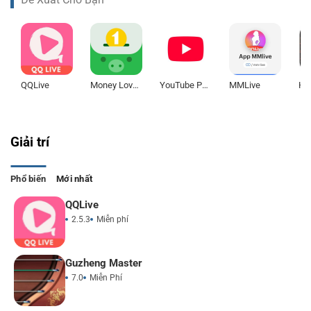
QQLive
Money Lover
YouTube Premium
MMLive
Giải trí
Phổ biến
Mới nhất
QQLive
2.5.3
Miễn phí
Guzheng Master
7.0
Miễn Phí