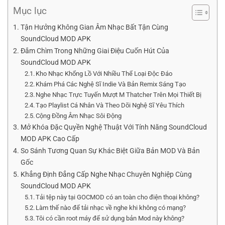
Mục lục
Tận Hưởng Không Gian Âm Nhạc Bất Tận Cùng
SoundCloud MOD APK
Đắm Chìm Trong Những Giai Điệu Cuốn Hút Của
SoundCloud MOD APK
Kho Nhạc Khổng Lồ Với Nhiều Thể Loại Độc Đáo
Khám Phá Các Nghệ Sĩ Indie Và Bản Remix Sáng Tạo
Nghe Nhạc Trực Tuyến Mượt M Thatcher Trên Mọi Thiết Bị
Tạo Playlist Cá Nhân Và Theo Dõi Nghệ Sĩ Yêu Thích
Cộng Đồng Âm Nhạc Sôi Động
Mở Khóa Đặc Quyền Nghệ Thuật Với Tính Năng SoundCloud
MOD APK Cao Cấp
So Sánh Tương Quan Sự Khác Biệt Giữa Bản MOD Và Bản
Gốc
Khẳng Định Đẳng Cấp Nghe Nhạc Chuyên Nghiệp Cùng
SoundCloud MOD APK
Tải tệp này tại GOCMOD có an toàn cho điện thoại không?
Làm thế nào để tải nhạc về nghe khi không có mạng?
Tôi có cần root máy để sử dụng bản Mod này không?