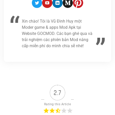
Twitter
Youtube
LinkedIn
Medium
Pinterest
Xin chào! Tôi là Vũ Đình Huy một
Moder game & apps Mod Apk tại
Website GOCMOD. Các bạn ghé qua và
trải nghiệm các phiên bản Mod nâng
cấp miễn phí do mình chia sẽ nhé!
2.7
Rating this Article