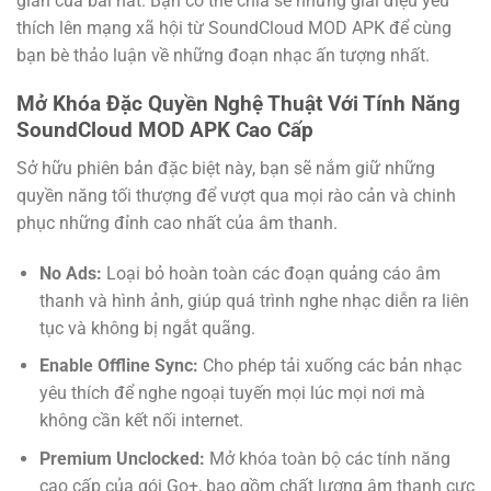
gian của bài hát. Bạn có thể chia sẻ những giai điệu yêu
thích lên mạng xã hội từ SoundCloud MOD APK để cùng
bạn bè thảo luận về những đoạn nhạc ấn tượng nhất.
Mở Khóa Đặc Quyền Nghệ Thuật Với Tính Năng
SoundCloud MOD APK Cao Cấp
Sở hữu phiên bản đặc biệt này, bạn sẽ nắm giữ những
quyền năng tối thượng để vượt qua mọi rào cản và chinh
phục những đỉnh cao nhất của âm thanh.
No Ads:
Loại bỏ hoàn toàn các đoạn quảng cáo âm
thanh và hình ảnh, giúp quá trình nghe nhạc diễn ra liên
tục và không bị ngắt quãng.
Enable Offline Sync:
Cho phép tải xuống các bản nhạc
yêu thích để nghe ngoại tuyến mọi lúc mọi nơi mà
không cần kết nối internet.
Premium Unclocked:
Mở khóa toàn bộ các tính năng
cao cấp của gói Go+, bao gồm chất lượng âm thanh cực