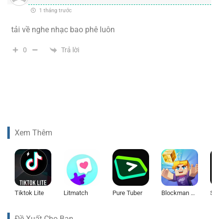
1 tháng trước
tải về nghe nhạc bao phê luôn
Trả lời
0
Xem Thêm
Tiktok Lite
Litmatch
Pure Tuber
Blockman Go
Spo
Đề Xuất Cho Bạn