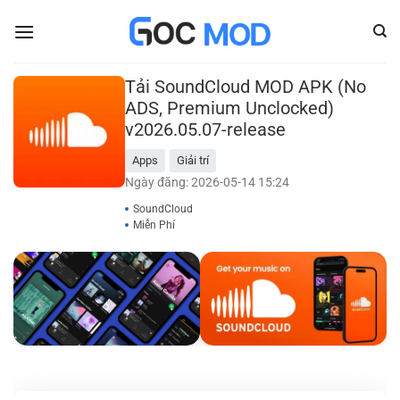
Bỏ
qua
nội
dung
Tải SoundCloud MOD APK (No
ADS, Premium Unclocked)
v2026.05.07-release
Apps
Giải trí
Ngày đăng: 2026-05-14 15:24
SoundCloud
Miễn Phí