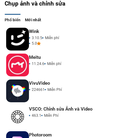
Chụp ảnh và chỉnh sửa
Phổ biến
Mới nhất
Wink
3.10.5
Miễn phí
5.0
Meitu
11.24.6
Miễn phí
VivuVideo
224661
Miễn Phí
VSCO: Chỉnh sửa Ảnh và Video
463.1
Miễn Phí
Photoroom