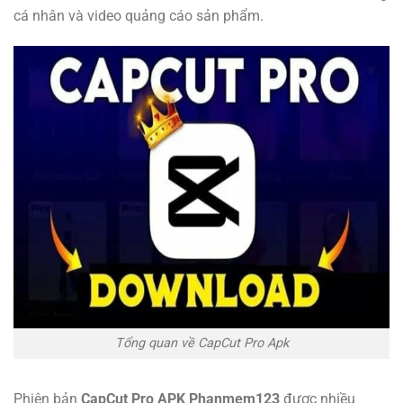
cá nhân và video quảng cáo sản phẩm.
Tổng quan về CapCut Pro Apk
Phiên bản
CapCut Pro APK Phanmem123
được nhiều