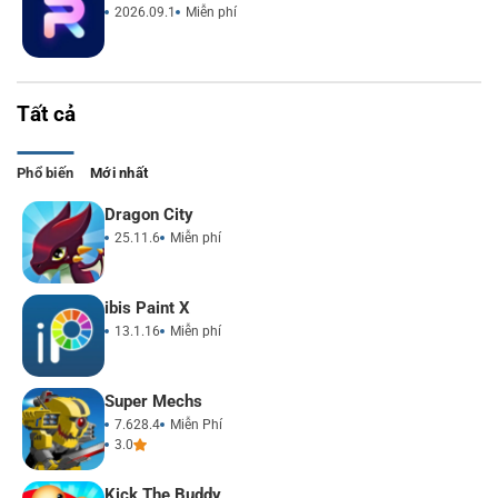
2026.09.1
Miễn phí
Tất cả
Phổ biến
Mới nhất
Dragon City
25.11.6
Miễn phí
ibis Paint X
13.1.16
Miễn phí
Super Mechs
7.628.4
Miễn Phí
3.0
Kick The Buddy