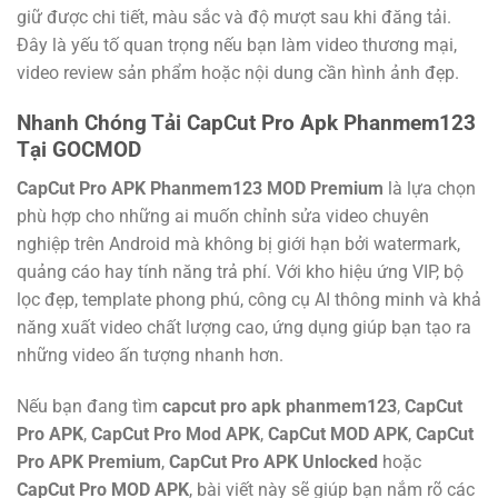
giữ được chi tiết, màu sắc và độ mượt sau khi đăng tải.
Đây là yếu tố quan trọng nếu bạn làm video thương mại,
video review sản phẩm hoặc nội dung cần hình ảnh đẹp.
Nhanh Chóng Tải CapCut Pro Apk Phanmem123
Tại GOCMOD
CapCut Pro APK Phanmem123 MOD Premium
là lựa chọn
phù hợp cho những ai muốn chỉnh sửa video chuyên
nghiệp trên Android mà không bị giới hạn bởi watermark,
quảng cáo hay tính năng trả phí. Với kho hiệu ứng VIP, bộ
lọc đẹp, template phong phú, công cụ AI thông minh và khả
năng xuất video chất lượng cao, ứng dụng giúp bạn tạo ra
những video ấn tượng nhanh hơn.
Nếu bạn đang tìm
capcut pro apk phanmem123
,
CapCut
Pro APK
,
CapCut Pro Mod APK
,
CapCut MOD APK
,
CapCut
Pro APK Premium
,
CapCut Pro APK Unlocked
hoặc
CapCut Pro MOD APK
, bài viết này sẽ giúp bạn nắm rõ các