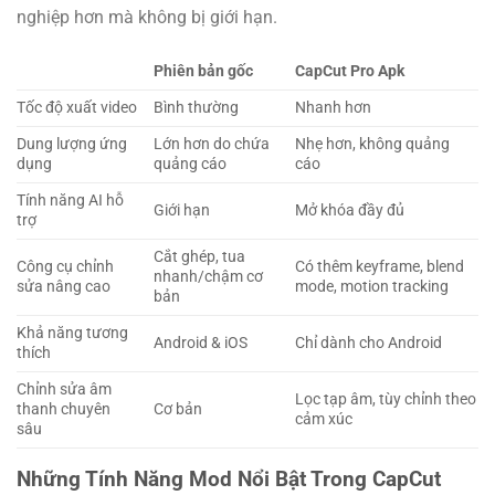
nghiệp hơn mà không bị giới hạn.
Phiên bản gốc
CapCut Pro Apk
Tốc độ xuất video
Bình thường
Nhanh hơn
Dung lượng ứng
Lớn hơn do chứa
Nhẹ hơn, không quảng
dụng
quảng cáo
cáo
Tính năng AI hỗ
Giới hạn
Mở khóa đầy đủ
trợ
Cắt ghép, tua
Công cụ chỉnh
Có thêm keyframe, blend
nhanh/chậm cơ
sửa nâng cao
mode, motion tracking
bản
Khả năng tương
Android & iOS
Chỉ dành cho Android
thích
Chỉnh sửa âm
Lọc tạp âm, tùy chỉnh theo
thanh chuyên
Cơ bản
cảm xúc
sâu
Những Tính Năng Mod Nổi Bật Trong CapCut