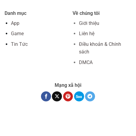
Danh mục
Về chúng tôi
App
Giới thiệu
Game
Liên hệ
Tin Tức
Điều khoản & Chính
sách
DMCA
Mạng xã hội
แทงบอลออนไลน์ UFABET
Fun88 ทางเข้า
HAPPYMOD
DLMOD
Bandishare
Fun88 Thai
keonhacai5
https://kqbd.one/
Copyright 2026 ©
GOCMOD