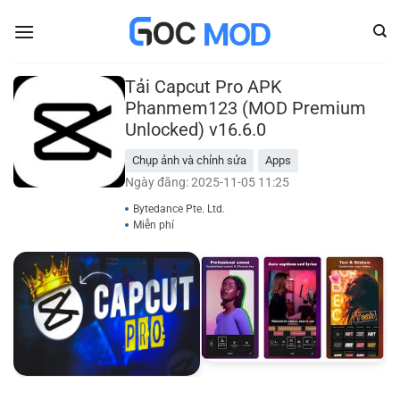
Bỏ
qua
nội
dung
Tải Capcut Pro APK
Phanmem123 (MOD Premium
Unlocked) v16.6.0
Chụp ảnh và chỉnh sửa
Apps
Ngày đăng: 2025-11-05 11:25
Bytedance Pte. Ltd.
Miễn phí