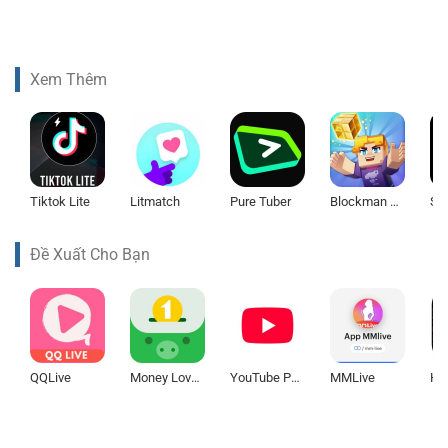
Xem Thêm
Tiktok Lite
Litmatch
Pure Tuber
Blockman Go
Spo
Đề Xuất Cho Bạn
QQLive
Money Lover
YouTube Premium
MMLive