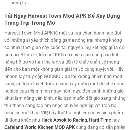
nông trại.
Tải Ngay Harvest Town Mod APK Để Xây Dựng
Trang Trại Trong Mơ
Harvest Town Mod APK là một sự lựa chọn hoàn hảo đối
với những ai yêu thích dòng game nông trại nhưng không
có nhiều thời gian cày cuốc tài nguyên. Sự kết hợp giữa đồ
họa pixel tinh tế, lối chơi RPG có chiều sâu cùng các tính
năng hỗ trợ vô hạn thể lực và tiền tệ chắc chắn sẽ mang
đến cho bạn một không gian giải trí vô cùng tuyệt vời. Hãy
nhanh tay truy cập GOCMOD để tải xuống phiên bản mod
sạch, an toàn tuyệt đối và cùng xây dựng một đế chế nông
nghiệp của riêng mình ngay hôm nay. Bên cạnh những giờ
phút làm nông yên bình, nếu bạn muốn đổi gió sang những
thử thách sáng tạo âm nhạc chuyên nghiệp với trọn bộ
công cụ mở khóa VIP, hãy thử trải nghiệm ngay siêu phẩm
di động khác như
Hack Assoluto Racing
,
Hard Time
hay
Cafeland World Kitchen MOD APK
cũng đang có sẵn phiên