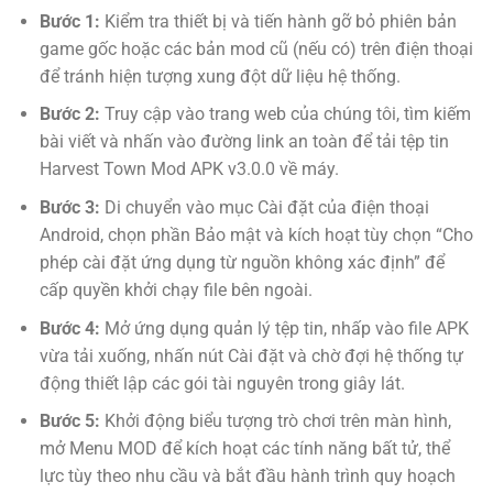
Bước 1:
Kiểm tra thiết bị và tiến hành gỡ bỏ phiên bản
game gốc hoặc các bản mod cũ (nếu có) trên điện thoại
để tránh hiện tượng xung đột dữ liệu hệ thống.
Bước 2:
Truy cập vào trang web của chúng tôi, tìm kiếm
bài viết và nhấn vào đường link an toàn để tải tệp tin
Harvest Town Mod APK v3.0.0 về máy.
Bước 3:
Di chuyển vào mục Cài đặt của điện thoại
Android, chọn phần Bảo mật và kích hoạt tùy chọn “Cho
phép cài đặt ứng dụng từ nguồn không xác định” để
cấp quyền khởi chạy file bên ngoài.
Bước 4:
Mở ứng dụng quản lý tệp tin, nhấp vào file APK
vừa tải xuống, nhấn nút Cài đặt và chờ đợi hệ thống tự
động thiết lập các gói tài nguyên trong giây lát.
Bước 5:
Khởi động biểu tượng trò chơi trên màn hình,
mở Menu MOD để kích hoạt các tính năng bất tử, thể
lực tùy theo nhu cầu và bắt đầu hành trình quy hoạch