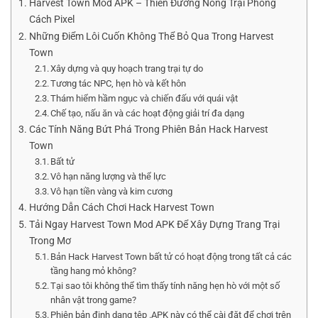
Harvest Town Mod APK – Thiên Đường Nông Trại Phong
Cách Pixel
Những Điểm Lôi Cuốn Không Thể Bỏ Qua Trong Harvest
Town
Xây dựng và quy hoạch trang trại tự do
Tương tác NPC, hẹn hò và kết hôn
Thám hiểm hầm ngục và chiến đấu với quái vật
Chế tạo, nấu ăn và các hoạt động giải trí đa dạng
Các Tính Năng Bứt Phá Trong Phiên Bản Hack Harvest
Town
Bất tử
Vô hạn năng lượng và thể lực
Vô hạn tiền vàng và kim cương
Hướng Dẫn Cách Chơi Hack Harvest Town
Tải Ngay Harvest Town Mod APK Để Xây Dựng Trang Trại
Trong Mơ
Bản Hack Harvest Town bất tử có hoạt động trong tất cả các
tầng hang mỏ không?
Tại sao tôi không thể tìm thấy tính năng hẹn hò với một số
nhân vật trong game?
Phiên bản định dạng tệp .APK này có thể cài đặt để chơi trên