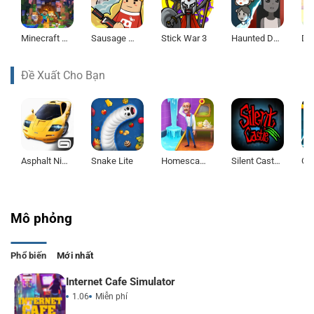
Minecraft 1.21
Sausage Man
Stick War 3
Haunted Dorm
De
Đề Xuất Cho Bạn
Asphalt Nitro
Snake Lite
Homescapes
Silent Castle
Mô phỏng
Phổ biến
Mới nhất
Internet Cafe Simulator
1.06
Miễn phí