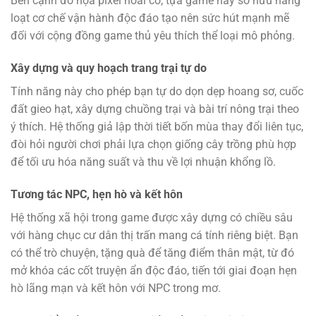
Bên cạnh đồ họa pixel hoài cổ, tựa game này sở hữu hàng
loạt cơ chế vận hành độc đáo tạo nên sức hút mạnh mẽ
đối với cộng đồng game thủ yêu thích thể loại mô phỏng.
Xây dựng và quy hoạch trang trại tự do
Tính năng này cho phép bạn tự do dọn dẹp hoang sơ, cuốc
đất gieo hạt, xây dựng chuồng trại và bài trí nông trại theo
ý thích. Hệ thống giả lập thời tiết bốn mùa thay đổi liên tục,
đòi hỏi người chơi phải lựa chọn giống cây trồng phù hợp
để tối ưu hóa năng suất và thu về lợi nhuận khổng lồ.
Tương tác NPC, hẹn hò và kết hôn
Hệ thống xã hội trong game được xây dựng có chiều sâu
với hàng chục cư dân thị trấn mang cá tính riêng biệt. Bạn
có thể trò chuyện, tặng quà để tăng điểm thân mật, từ đó
mở khóa các cốt truyện ẩn độc đáo, tiến tới giai đoạn hẹn
hò lãng mạn và kết hôn với NPC trong mơ.