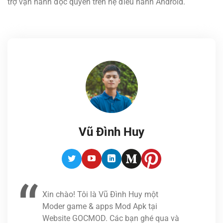
trợ vận hành độc quyền trên hệ điều hành Android.
Vũ Đình Huy
Twitter
Youtube
LinkedIn
Medium
Pinterest
Xin chào! Tôi là Vũ Đình Huy một
Moder game & apps Mod Apk tại
Website GOCMOD. Các bạn ghé qua và