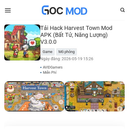
Bỏ
qua
nội
dung
Tải Hack Harvest Town Mod
APK (Bất Tử, Năng Lượng)
V3.0.0
Game
Mô phỏng
Ngày đăng: 2026-05-19 15:26
AVIDGamers
Miễn Phí