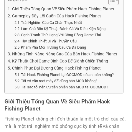
Giới Thiệu Tổng Quan Về Siêu Phẩm Hack Fishing Planet
Gameplay Đầy Lôi Cuốn Của Hack Fishing Planet
Trải Nghiệm Câu Cá Chân Thực Nhất
Làm Chủ Bốn Kỹ Thuật Đánh Cá Và Điều Kiện Động
Cạnh Tranh Thứ Hạng Với Cộng Đồng Game Thủ
Tùy Chỉnh Thiết Bị Và Thuyền Câu
Khám Phá Môi Trường Câu Cá Đa Dạng
Những Tính Năng Nâng Cao Của Bản Hack Fishing Planet
Kỹ Thuật Chơi Game Đỉnh Cao Để Giành Chiến Thắng
Chinh Phục Đại Dương Cùng Hack Fishing Planet
Tải Hack Fishing Planet tại GOCMOD có an toàn không?
Tôi có cần root máy để dùng bản MOD không?
Tại sao tôi nên ưu tiên phiên bản MOD tại GOCMOD?
Giới Thiệu Tổng Quan Về Siêu Phẩm Hack
Fishing Planet
Fishing Planet không chỉ đơn thuần là một trò chơi câu cá,
mà là một trải nghiệm mô phỏng cực kỳ tinh tế và chân