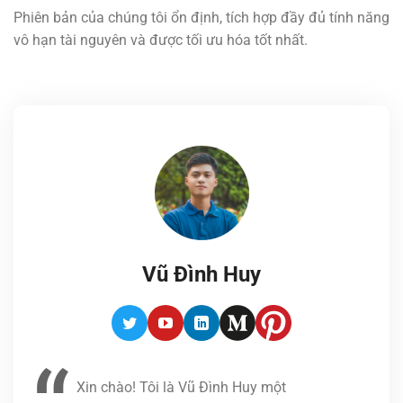
Phiên bản của chúng tôi ổn định, tích hợp đầy đủ tính năng
vô hạn tài nguyên và được tối ưu hóa tốt nhất.
Vũ Đình Huy
Twitter
Youtube
LinkedIn
Medium
Pinterest
Xin chào! Tôi là Vũ Đình Huy một