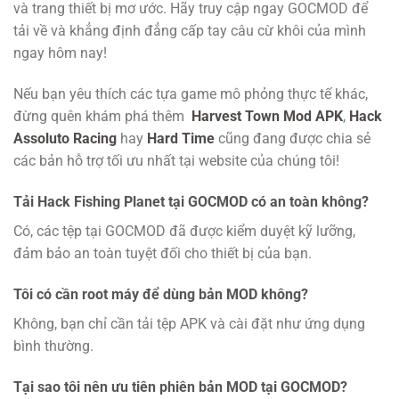
và trang thiết bị mơ ước. Hãy truy cập ngay GOCMOD để
tải về và khẳng định đẳng cấp tay câu cừ khôi của mình
ngay hôm nay!
Nếu bạn yêu thích các tựa game mô phỏng thực tế khác,
đừng quên khám phá thêm
Harvest Town Mod APK
,
Hack
Assoluto Racing
hay
Hard Time
cũng đang được chia sẻ
các bản hỗ trợ tối ưu nhất tại website của chúng tôi!
Tải Hack Fishing Planet tại GOCMOD có an toàn không?
Có, các tệp tại GOCMOD đã được kiểm duyệt kỹ lưỡng,
đảm bảo an toàn tuyệt đối cho thiết bị của bạn.
Tôi có cần root máy để dùng bản MOD không?
Không, bạn chỉ cần tải tệp APK và cài đặt như ứng dụng
bình thường.
Tại sao tôi nên ưu tiên phiên bản MOD tại GOCMOD?