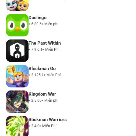
Duolingo
6.80.6
Miễn phí
The Past Within
7.9.0.1
Miễn Phí
Blockman Go
2.125.1
Miễn Phí
Kingdom War
2.5.00
Miễn phí
Stickman Warriors
2.4.0
Miễn Phí