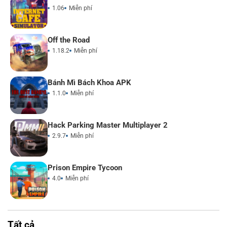
1.06
Miễn phí
Off the Road
1.18.2
Miễn phí
Bánh Mì Bách Khoa APK
1.1.0
Miễn phí
Hack Parking Master Multiplayer 2
2.9.7
Miễn phí
Prison Empire Tycoon
4.0
Miễn phí
Tất cả