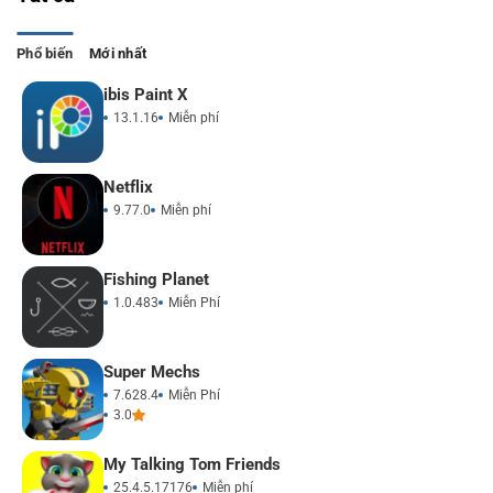
Phổ biến
Mới nhất
ibis Paint X
13.1.16
Miễn phí
Netflix
9.77.0
Miễn phí
Fishing Planet
1.0.483
Miễn Phí
Super Mechs
7.628.4
Miễn Phí
3.0
My Talking Tom Friends
25.4.5.17176
Miễn phí