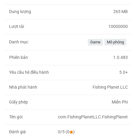
Dung lượng
265 MB
Lượt tải
10000000
Danh mục
Game
Mô phỏng
Phiên bản
1.0.483
Yêu cầu hệ điều hành
5.0+
Nhà phát hành
Fishing Planet LLC
Giấy phép
Miễn Phí
Tên gói
com.FishingPlanetLLC.FishingPlanet
Đánh giá
0/5 (0
)