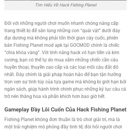
Tìm Hiểu Về Hack Fishing Planet
Đối với những người chơi muốn nhanh chóng nâng cấp
trang thiết bị để săn lùng những con “quái vật” dưới đáy
đại dương mà không phải tốn thời gian cày cuốc, phiên
bản Fishing Planet mod apk tại GOCMOD chính là chiếc
“chìa khóa vàng”. Với tính năng hack vô hạn tiền và kim
cương, bạn có thể tự do mua sắm những chiếc cần câu
huyền thoại, thuyền cao cấp và các loại mồi câu đắt đỏ
nhất. Đây chính là giải pháp hoàn hảo để bạn tận hưởng
trọn vẹn sự tinh túy của tựa game mà không bị giới hạn bởi
ngân sách, giúp hành trình chinh phục những kỷ lục câu cá
trở nên thăng hoa và phấn khích hơn bao giờ hết.
Gameplay Đầy Lôi Cuốn Của Hack Fishing Planet
Fishing Planet không đơn thuần là trò chơi giải trí, mà là
một trải nghiệm mô phỏng đầy tinh tế, đòi hỏi người chơi