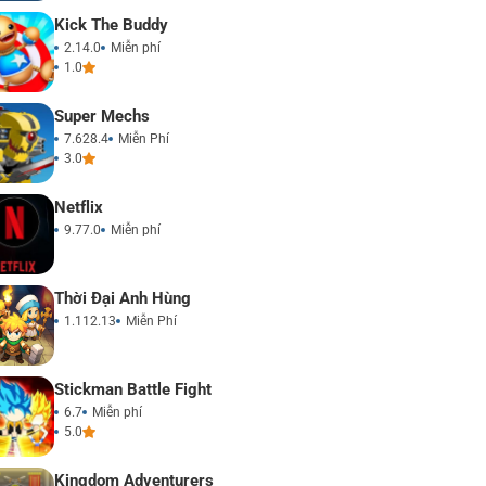
Kick The Buddy
2.14.0
Miễn phí
1.0
Super Mechs
7.628.4
Miễn Phí
3.0
Netflix
9.77.0
Miễn phí
Thời Đại Anh Hùng
1.112.13
Miễn Phí
Stickman Battle Fight
6.7
Miễn phí
5.0
Kingdom Adventurers