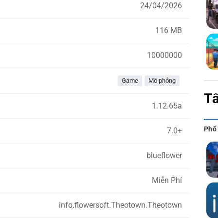
24/04/2026
116 MB
10000000
Game
Mô phỏng
Tấ
1.12.65a
Phổ
7.0+
blueflower
Miễn Phí
info.flowersoft.Theotown.Theotown