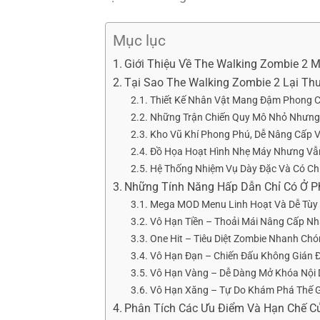
Mục lục
Giới Thiệu Về The Walking Zombie 2 
Tại Sao The Walking Zombie 2 Lại Th
Thiết Kế Nhân Vật Mang Đậm Phong 
Những Trận Chiến Quy Mô Nhỏ Nhưng
Kho Vũ Khí Phong Phú, Dễ Nâng Cấp 
Đồ Họa Hoạt Hình Nhẹ Máy Nhưng Vẫ
Hệ Thống Nhiệm Vụ Dày Đặc Và Có Ch
Những Tính Năng Hấp Dẫn Chỉ Có Ở P
Mega MOD Menu Linh Hoạt Và Dễ Tùy
Vô Hạn Tiền – Thoải Mái Nâng Cấp Nh
One Hit – Tiêu Diệt Zombie Nhanh Ch
Vô Hạn Đạn – Chiến Đấu Không Gián 
Vô Hạn Vàng – Dễ Dàng Mở Khóa Nội
Vô Hạn Xăng – Tự Do Khám Phá Thế 
Phân Tích Các Ưu Điểm Và Hạn Chế C