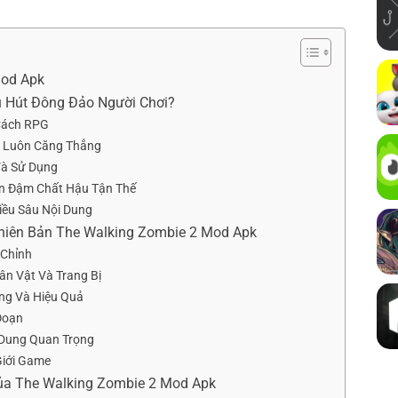
Mod Apk
u Hút Đông Đảo Người Chơi?
Cách RPG
 Luôn Căng Thẳng
Và Sử Dụng
n Đậm Chất Hậu Tận Thế
iều Sâu Nội Dung
hiên Bản The Walking Zombie 2 Mod Apk
 Chỉnh
ân Vật Và Trang Bị
óng Và Hiệu Quả
Đoạn
 Dung Quan Trọng
Giới Game
ủa The Walking Zombie 2 Mod Apk