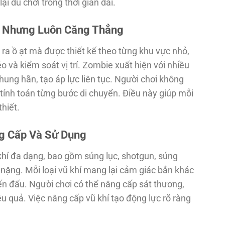
ại dù chơi trong thời gian dài.
ỏ Nhưng Luôn Căng Thẳng
ra ồ ạt mà được thiết kế theo từng khu vực nhỏ,
o và kiểm soát vị trí. Zombie xuất hiện với nhiều
ung hãn, tạo áp lực liên tục. Người chơi không
tính toán từng bước di chuyển. Điều này giúp mỗi
hiết.
g Cấp Và Sử Dụng
hí đa dạng, bao gồm súng lục, shotgun, súng
 nặng. Mỗi loại vũ khí mang lại cảm giác bắn khác
ến đấu. Người chơi có thể nâng cấp sát thương,
u quả. Việc nâng cấp vũ khí tạo động lực rõ ràng