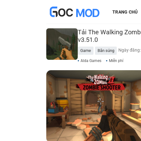
Bỏ
TRANG CHỦ
qua
nội
dung
Tải The Walking Zomb
v3.51.0
Ngày đăng:
Game
Bắn súng
Alda Games
Miễn phí