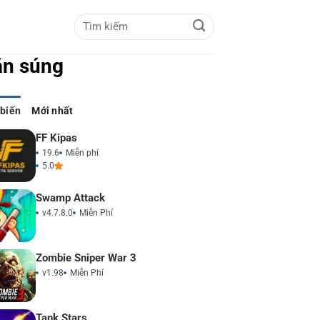
ắn súng
 biến
Mới nhất
FF Kipas
19.6
Miễn phí
5.0
Swamp Attack
v4.7.8.0
Miễn Phí
Zombie Sniper War 3
v1.98
Miễn Phí
Tank Stars