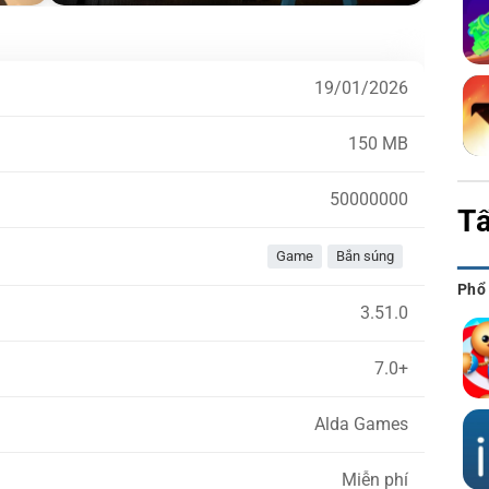
19/01/2026
150 MB
50000000
Tấ
Game
Bắn súng
Phổ
3.51.0
7.0+
Alda Games
Miễn phí