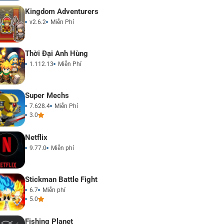
Kingdom Adventurers
v2.6.2
Miễn Phí
Thời Đại Anh Hùng
1.112.13
Miễn Phí
Super Mechs
7.628.4
Miễn Phí
3.0
Netflix
9.77.0
Miễn phí
Stickman Battle Fight
6.7
Miễn phí
5.0
Fishing Planet