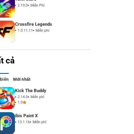
2.19.0
Miễn Phí
Crossfire Legends
1.0.11.11
Miễn phí
t cả
 biến
Mới nhất
Kick The Buddy
2.14.0
Miễn phí
1.0
ibis Paint X
13.1.16
Miễn phí