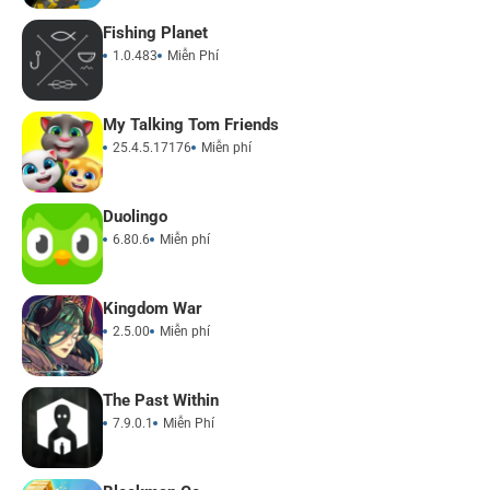
Fishing Planet
1.0.483
Miễn Phí
My Talking Tom Friends
25.4.5.17176
Miễn phí
Duolingo
6.80.6
Miễn phí
Kingdom War
2.5.00
Miễn phí
The Past Within
7.9.0.1
Miễn Phí