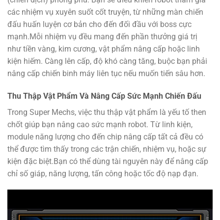
các nhiệm vụ xuyên suốt cốt truyện, từ những màn chiến
đấu huấn luyện cơ bản cho đến đối đầu với boss cực
mạnh.Mỗi nhiệm vụ đều mang đến phần thưởng giá trị
như tiền vàng, kim cương, vật phẩm nâng cấp hoặc linh
kiện hiếm. Càng lên cấp, độ khó càng tăng, buộc bạn phải
nâng cấp chiến binh máy liên tục nếu muốn tiến sâu hơn.
Thu Thập Vật Phẩm Và Nâng Cấp Sức Mạnh Chiến Đấu
Trong Super Mechs, việc thu thập vật phẩm là yếu tố then
chốt giúp bạn nâng cao sức mạnh robot. Từ linh kiện,
module năng lượng cho đến chip nâng cấp tất cả đều có
thể được tìm thấy trong các trận chiến, nhiệm vụ, hoặc sự
kiện đặc biệt.Bạn có thể dùng tài nguyên này để nâng cấp
chỉ số giáp, năng lượng, tấn công hoặc tốc độ nạp đạn.