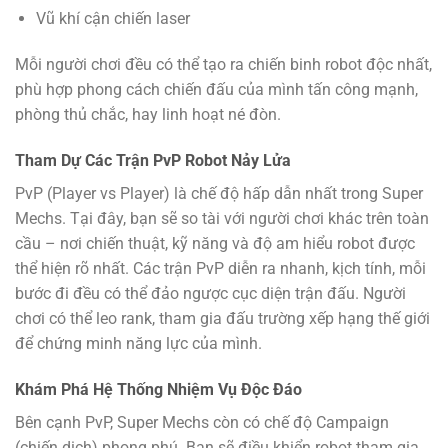
Vũ khí cận chiến laser
Mỗi người chơi đều có thể tạo ra chiến binh robot độc nhất,
phù hợp phong cách chiến đấu của mình tấn công mạnh,
phòng thủ chắc, hay linh hoạt né đòn.
Tham Dự Các Trận PvP Robot Nảy Lửa
PvP (Player vs Player) là chế độ hấp dẫn nhất trong Super
Mechs. Tại đây, bạn sẽ so tài với người chơi khác trên toàn
cầu – nơi chiến thuật, kỹ năng và độ am hiểu robot được
thể hiện rõ nhất. Các trận PvP diễn ra nhanh, kịch tính, mỗi
bước đi đều có thể đảo ngược cục diện trận đấu. Người
chơi có thể leo rank, tham gia đấu trường xếp hạng thế giới
để chứng minh năng lực của mình.
Khám Phá Hệ Thống Nhiệm Vụ Độc Đáo
Bên cạnh PvP, Super Mechs còn có chế độ Campaign
(chiến dịch) phong phú. Bạn sẽ điều khiển robot tham gia