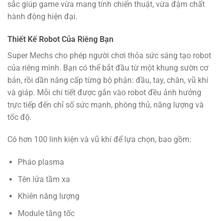
sắc giúp game vừa mang tính chiến thuật, vừa đậm chất
hành động hiện đại.
Thiết Kế Robot Của Riêng Bạn
Super Mechs cho phép người chơi thỏa sức sáng tạo robot
của riêng mình. Bạn có thể bắt đầu từ một khung sườn cơ
bản, rồi dần nâng cấp từng bộ phận: đầu, tay, chân, vũ khí
và giáp. Mỗi chi tiết được gắn vào robot đều ảnh hưởng
trực tiếp đến chỉ số sức mạnh, phòng thủ, năng lượng và
tốc độ.
Có hơn 100 linh kiện và vũ khí
để lựa chọn, bao gồm:
Pháo plasma
Tên lửa tầm xa
Khiên năng lượng
Module tăng tốc