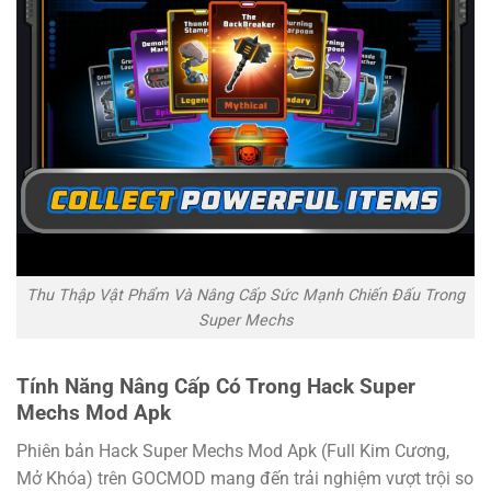
Thu Thập Vật Phẩm Và Nâng Cấp Sức Mạnh Chiến Đấu Trong
Super Mechs
Tính Năng Nâng Cấp Có Trong Hack Super
Mechs Mod Apk
Phiên bản Hack Super Mechs Mod Apk (Full Kim Cương,
Mở Khóa) trên GOCMOD mang đến trải nghiệm vượt trội so