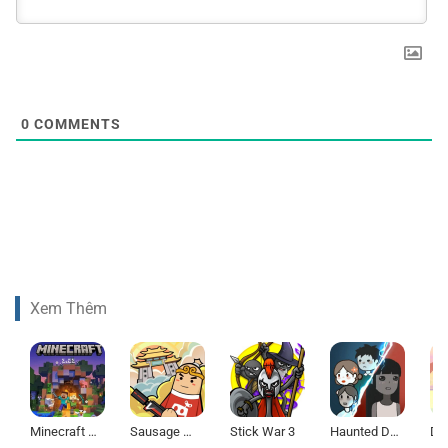
0
COMMENTS
Xem Thêm
Minecraft 1.21
Sausage Man
Stick War 3
Haunted Dorm
De