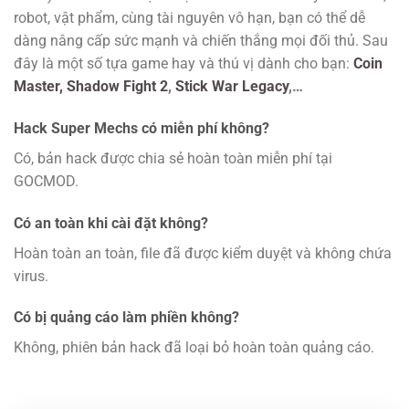
robot, vật phẩm, cùng tài nguyên vô hạn, bạn có thể dễ
dàng nâng cấp sức mạnh và chiến thắng mọi đối thủ. Sau
đây là một số tựa game hay và thú vị dành cho bạn:
Coin
Master,
Shadow Fight 2
,
Stick War Legacy
,…
Hack Super Mechs có miễn phí không?
Có, bản hack được chia sẻ hoàn toàn miễn phí tại
GOCMOD.
Có an toàn khi cài đặt không?
Hoàn toàn an toàn, file đã được kiểm duyệt và không chứa
virus.
Có bị quảng cáo làm phiền không?
Không, phiên bản hack đã loại bỏ hoàn toàn quảng cáo.