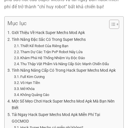
phí để trở thành “chỉ huy robot” bất khả chiến bại!
Mục lục
Giới Thiệu Về Hack Super Mechs Mod Apk
Tính Năng Đặc Sắc Có Trong Super Mechs
Thiết Kế Robot Của Riêng Bạn
Tham Dự Các Trận PvP Robot Nảy Lửa
Khám Phá Hệ Thống Nhiệm Vụ Độc Đáo
Thu Thập Vật Phẩm Và Nâng Cấp Sức Mạnh Chiến Đấu
Tính Năng Nâng Cấp Có Trong Hack Super Mechs Mod Apk
Full Kim Cương
Vô Hạn Tiền
Mở Khóa
Không Quảng Cáo
Một Số Mẹo Chơi Hack Super Mechs Mod Apk Mà Bạn Nên
Biết
Tải Ngay Hack Super Mechs Mod Apk Miễn Phí Tại
GOCMOD
Hack Super Mechs có miễn phí không?