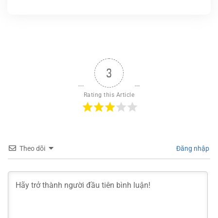
3
Rating this Article
Theo dõi
Đăng nhập