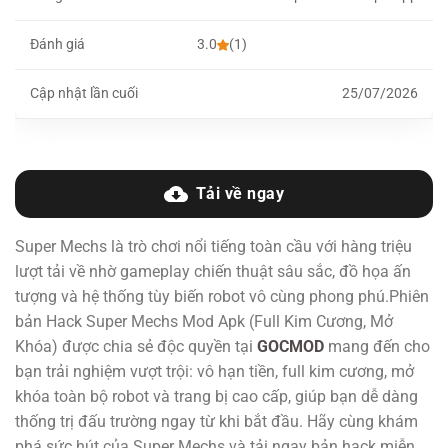
Đánh giá
3.0
(1)
Cập nhật lần cuối
25/07/2026
Tải về ngay
Super Mechs là trò chơi nổi tiếng toàn cầu với hàng triệu
lượt tải về nhờ gameplay chiến thuật sâu sắc, đồ họa ấn
tượng và hệ thống tùy biến robot vô cùng phong phú.Phiên
bản Hack Super Mechs Mod Apk (Full Kim Cương, Mở
Khóa) được chia sẻ độc quyền tại
GOCMOD
mang đến cho
bạn trải nghiệm vượt trội: vô hạn tiền, full kim cương, mở
khóa toàn bộ robot và trang bị cao cấp, giúp bạn dễ dàng
thống trị đấu trường ngay từ khi bắt đầu. Hãy cùng khám
phá sức hút của Super Mechs và tải ngay bản hack miễn