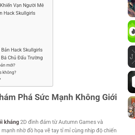
y Khiến Vạn Người Mê
 Hack Skullgirls
 Bản Hack Skullgirls
h Bá Chủ Đấu Trường
bản mới?
s không?
?
 Khám Phá Sức Mạnh Không Giới
i kháng
2D đình đám từ Autumn Games và
 mạnh nhờ đồ họa vẽ tay tỉ mỉ cùng nhịp độ chiến