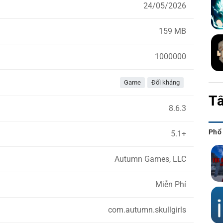
24/05/2026
159 MB
1000000
Game
Đối kháng
Tấ
8.6.3
Phổ
5.1+
Autumn Games, LLC
Miễn Phí
com.autumn.skullgirls