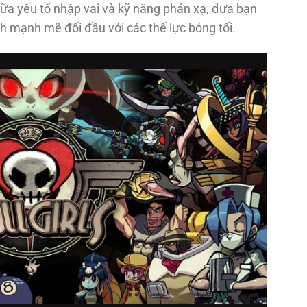
a yếu tố nhập vai và kỹ năng phản xạ, đưa bạn
h mạnh mẽ đối đầu với các thế lực bóng tối.