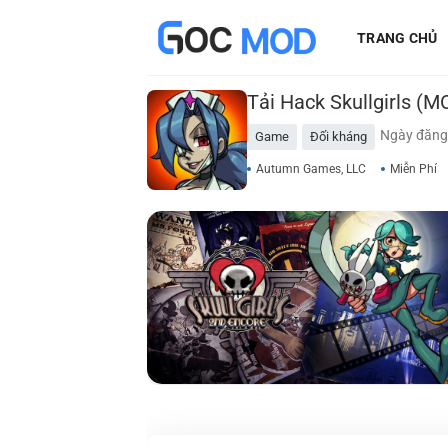
Bỏ
TRANG CHỦ
qua
nội
dung
Tải Hack Skullgirls (
Ngày đăng
Game
Đối kháng
Autumn Games, LLC
Miễn Phí