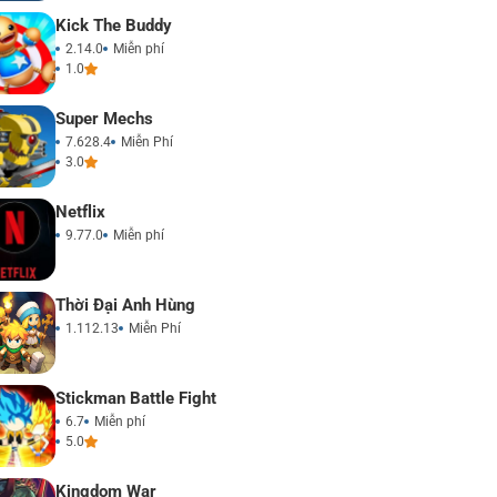
Kick The Buddy
2.14.0
Miễn phí
1.0
Super Mechs
7.628.4
Miễn Phí
3.0
Netflix
9.77.0
Miễn phí
Thời Đại Anh Hùng
1.112.13
Miễn Phí
Stickman Battle Fight
6.7
Miễn phí
5.0
Kingdom War