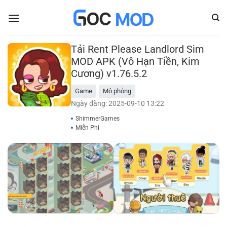
Bỏ
qua
nội
dung
Tải Rent Please Landlord Sim
MOD APK (Vô Hạn Tiền, Kim
Cương) v1.76.5.2
Game
Mô phỏng
Ngày đăng: 2025-09-10 13:22
ShimmerGames
Miễn Phí