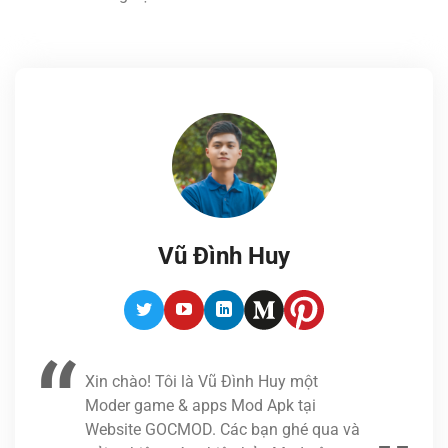
Vũ Đình Huy
Twitter
Youtube
LinkedIn
Medium
Pinterest
Xin chào! Tôi là Vũ Đình Huy một
Moder game & apps Mod Apk tại
Website GOCMOD. Các bạn ghé qua và