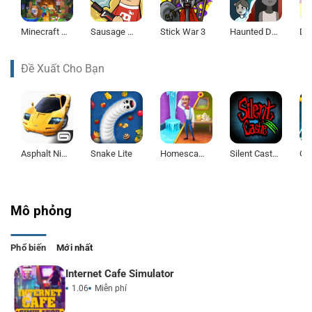
Minecraft 1.21
Sausage Man
Stick War 3
Haunted Dorm
De
Đề Xuất Cho Bạn
Asphalt Nitro
Snake Lite
Homescapes
Silent Castle
Mô phỏng
Phổ biến
Mới nhất
Internet Cafe Simulator
1.06
Miễn phí